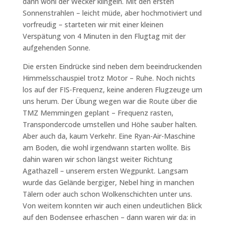
dann wohl der Wecker klingeln. Mit den ersten
Sonnenstrahlen – leicht müde, aber hochmotiviert und
vorfreudig – starteten wir mit einer kleinen
Verspätung von 4 Minuten in den Flugtag mit der
aufgehenden Sonne.
Die ersten Eindrücke sind neben dem beeindruckenden
Himmelsschauspiel trotz Motor – Ruhe. Noch nichts
los auf der FIS-Frequenz, keine anderen Flugzeuge um
uns herum. Der Übung wegen war die Route über die
TMZ Memmingen geplant – Frequenz rasten,
Transpondercode umstellen und Höhe sauber halten.
Aber auch da, kaum Verkehr. Eine Ryan-Air-Maschine
am Boden, die wohl irgendwann starten wollte. Bis
dahin waren wir schon längst weiter Richtung
Agathazell – unserem ersten Wegpunkt. Langsam
wurde das Gelände bergiger, Nebel hing in manchen
Tälern oder auch schon Wolkenschichten unter uns.
Von weitem konnten wir auch einen undeutlichen Blick
auf den Bodensee erhaschen – dann waren wir da: in